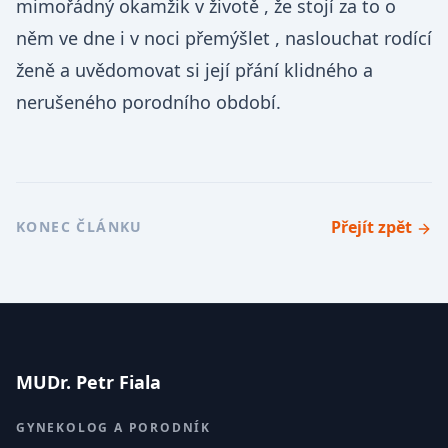
mimořádný okamžik v životě , že stojí za to o 
něm ve dne i v noci přemýšlet , naslouchat rodící  
ženě a uvědomovat si její přání klidného a 
nerušeného porodního období.    
Přejít zpět
KONEC ČLÁNKU
MUDr. Petr Fiala
GYNEKOLOG A PORODNÍK