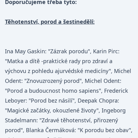
Doporučujeme třeba tyto:
Těhotenství, porod a šestinedělí:
Ina May Gaskin: "Zázrak porodu", Karin Pirc: 
"Matka a dítě -praktické rady pro zdraví a 
výchovu z pohledu ajurvédské medicíny", Michel 
Odent: "Znovuzrozený porod", Michel Odent: 
"Porod a budoucnost homo sapiens", Frederick 
Leboyer: "Porod bez násilí", Deepak Chopra: 
"Magické začátky, okouzlené životy", Ingeborg 
Stadelmann: "Zdravé těhotenství, přirozený 
porod", Blanka Čermáková: "K porodu bez obav", 