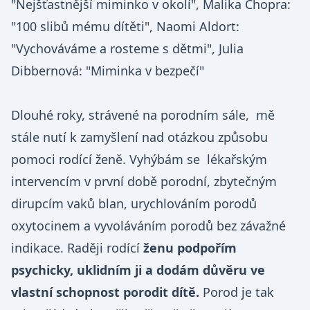
"Nejšťastnější miminko v okolí", Malika Chopra: 
"100 slibů mému dítěti", Naomi Aldort: 
"Vychováváme a rosteme s dětmi", Julia 
Dibbernová: "Miminka v bezpečí"

Dlouhé roky, strávené na porodním sále,  mě 
stále nutí k zamyšlení nad otázkou způsobu 
pomoci rodící ženě. Vyhýbám se  lékařským 
intervencím v první době porodní, zbytečným 
dirupcím vaků blan, urychlováním porodů 
oxytocinem a vyvoláváním porodů bez závažné 
indikace. Raději rodící 
ženu podpořím 
psychicky, uklidním ji a dodám důvěru ve 
vlastní schopnost porodit dítě.
 Porod je tak 