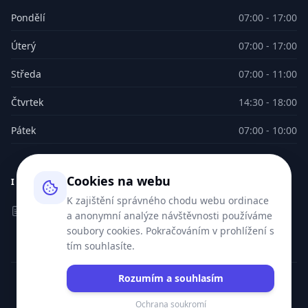
Pondělí
07:00 - 17:00
Úterý
07:00 - 17:00
Středa
07:00 - 11:00
Čtvrtek
14:30 - 18:00
Pátek
07:00 - 10:00
Cookies na webu
INFORMACE
K zajištění správného chodu webu ordinace
Informace GDPR
a anonymní analýze návštěvnosti používáme
soubory cookies. Pokračováním v prohlížení s
tím souhlasíte.
Rozumím a souhlasím
© 2026 MUDr. Petr Fiala. Všechna práva vyhrazena.
Vytvořil
Lajty.cz
Ochrana soukromí