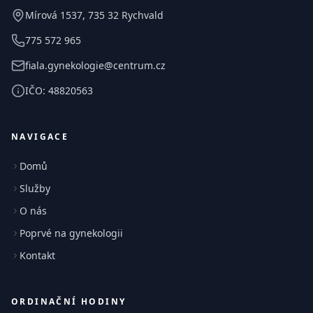
Mírová 1537, 735 32 Rychvald
775 572 965
fiala.gynekologie@centrum.cz
IČO: 48820563
NAVIGACE
Domů
Služby
O nás
Poprvé na gynekologii
Kontakt
ORDINAČNÍ HODINY