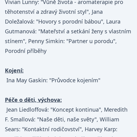
Vivian Lunny: "Vůně života - aromaterapie pro 
těhotenství a zdravý životní styl", Jana 
Doležalová: "Hovory s porodní bábou", Laura 
Gutmanová: "Mateřství a setkání ženy s vlastním 
stínem", Penny Simkin: "Partner u porodu", 
Porodní příběhy

Kojení:
 Ina May Gaskin: "Průvodce kojením"

Péče o děti, výchova:
 Jean Liedloffová: "Koncept kontinua", Meredith 
F. Smallová: "Naše děti, naše světy", William 
Sears: "Kontaktní rodičovství", Harvey Karp: 