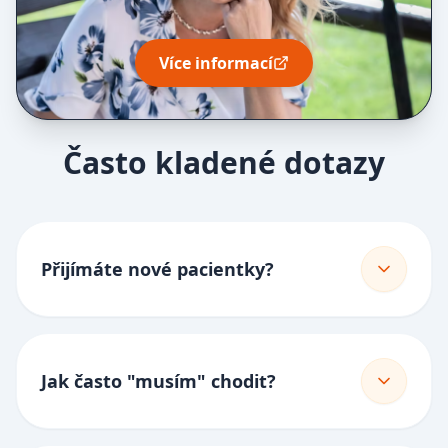
Více informací
Často kladené dotazy
Přijímáte nové pacientky?
Jak často "musím" chodit?