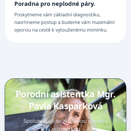
Poradna pro neplodné páry.
Poskytneme vám základní diagnostiku,
navrhneme postup a budeme vám maximální
oporou na cestě k vytouženému miminku.
Porodní asistentka Mgr.
Pavla Kasparková
Spolupracuji se zkušenou porodní
asistentkou