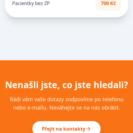
Pacientky bez ZP
700 Kč
Nenašli jste, co jste hledali?
Rádi vám vaše dotazy zodpovíme po telefonu
nebo e-mailu. Neváhejte se na nás obrátit.
Přejít na kontakty